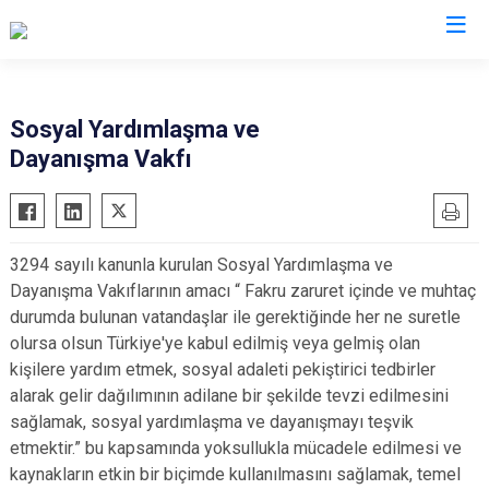
Karabük
Sosyal Yardımlaşma ve
Dayanışma Vakfı
Eflani
Eskipazar
Ovacık
3294 sayılı kanunla kurulan Sosyal Yardımlaşma ve
Safranbolu
Dayanışma Vakıflarının amacı “ Fakru zaruret içinde ve muhtaç
Yenice
durumda bulunan vatandaşlar ile gerektiğinde her ne suretle
olursa olsun Türkiye'ye kabul edilmiş veya gelmiş olan
kişilere yardım etmek, sosyal adaleti pekiştirici tedbirler
alarak gelir dağılımının adilane bir şekilde tevzi edilmesini
sağlamak, sosyal yardımlaşma ve dayanışmayı teşvik
etmektir.” bu kapsamında yoksullukla mücadele edilmesi ve
kaynakların etkin bir biçimde kullanılmasını sağla­mak, temel