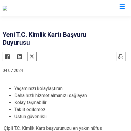
Karabük
Yeni T.C. Kimlik Kartı Başvuru
Duyurusu
Eflani
Eskipazar
Ovacık
04.07.2024
Safranbolu
Yenice
Yaşamınızı kolaylaştıran
Daha hızlı hizmet almanızı sağlayan
Kolay taşınabilir
Taklit edilemez
Üstün güvenlikli
Çipli T.C. Kimlik Kartı başvurunuzu en yakın nüfus